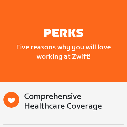
PERKS
Five reasons why you will love
working at Zwift!
Comprehensive
Healthcare Coverage