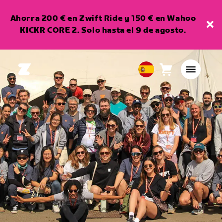
Ahorra 200 € en Zwift Ride y 150 € en Wahoo
KICKR CORE 2. Solo hasta el 9 de agosto.
Carro
0
European
artículos
Union
Español