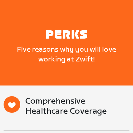
PERKS
Five reasons why you will love
working at Zwift!
Comprehensive
Healthcare Coverage