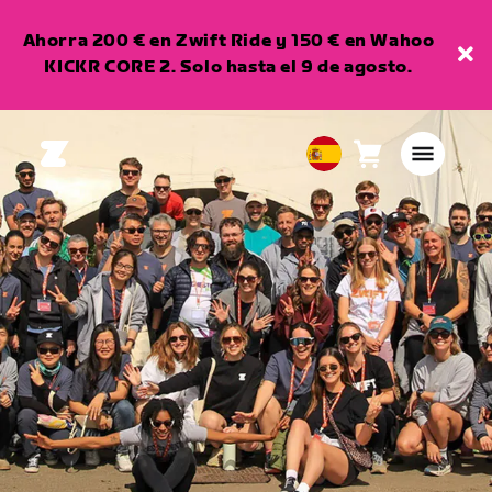
Ahorra 200 € en Zwift Ride y 150 € en Wahoo
KICKR CORE 2. Solo hasta el 9 de agosto.
Carro
0
European
artículos
Union
Español