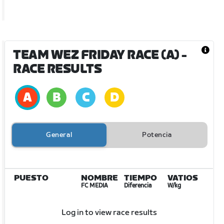
TEAM WEZ FRIDAY RACE (A)
-
RACE RESULTS
General
Potencia
PUESTO
NOMBRE
TIEMPO
VATIOS
FC MEDIA
Diferencia
W/kg
Log in to view race results