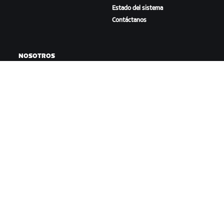
Estado del sistema
Contáctanos
NOSOTROS
Trabaja con nosotros
Oportunidades de
asociación
Sala de prensa
Blog
Diversidad, inclusión e
impacto social
DESCARGAR ZWIFT