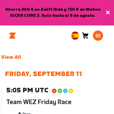
Ahorra 200 € en Zwift Ride y 150 € en Wahoo
KICKR CORE 2. Solo hasta el 9 de agosto.
Carro
0
European
artículos
Union
Español
View All
FRIDAY, SEPTEMBER 11
5:05 PM UTC
Team WEZ Friday Race