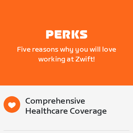
PERKS
Five reasons why you will love
working at Zwift!
Comprehensive
Healthcare Coverage