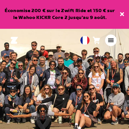
Économise 200 € sur le Zwift Ride et 150 € sur
le Wahoo KICKR Core 2 jusqu'au 9 août.
Panier
0
European
article
Union
Français