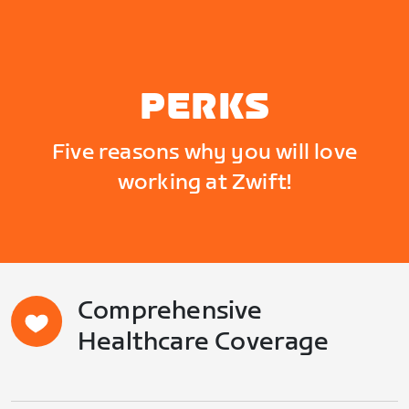
PERKS
Five reasons why you will love
working at Zwift!
Comprehensive
Healthcare Coverage