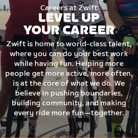
Careers at Zwift
LEVEL UP
YOUR CAREER
Zwift is home to world-class talent,
where you can do your best work
while having fun. Helping more
people get more active, more often,
is at the core of what we do. We
believe in pushing boundaries,
building community, and making
every ride more fun—together.