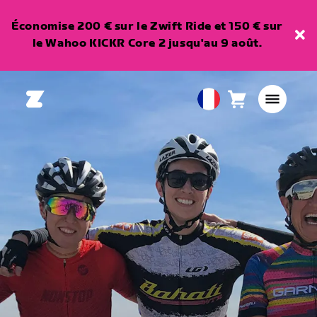
Économise 200 € sur le Zwift Ride et 150 € sur
le Wahoo KICKR Core 2 jusqu'au 9 août.
Panier
0
European
article
Union
Français