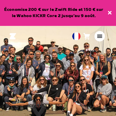
Économise 200 € sur le Zwift Ride et 150 € sur
le Wahoo KICKR Core 2 jusqu'au 9 août.
Panier
0
European
article
Union
Français