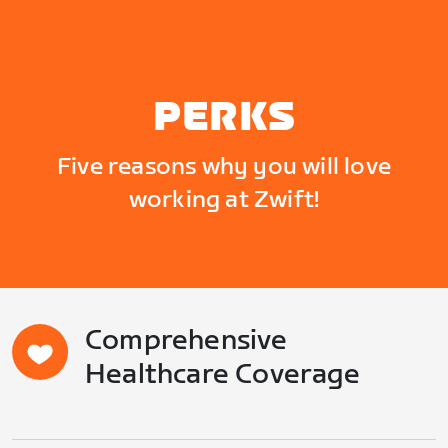
PERKS
Five reasons why you will love
working at Zwift!
Comprehensive
Healthcare Coverage