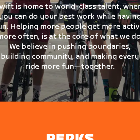
wift is home to world-class talent, whe
you can do your best work while havin
un. Helping more people get more activ
more often, is at the core of what we do
We believe in pushing boundaries,
building community, and making every
ride more fun—together.
PERKS