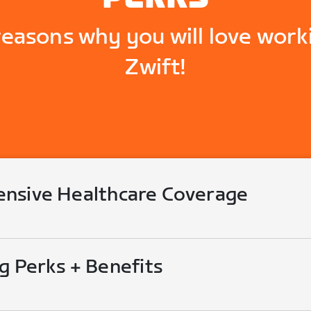
reasons why you will love work
Zwift!
nsive Healthcare Coverage
g Perks + Benefits