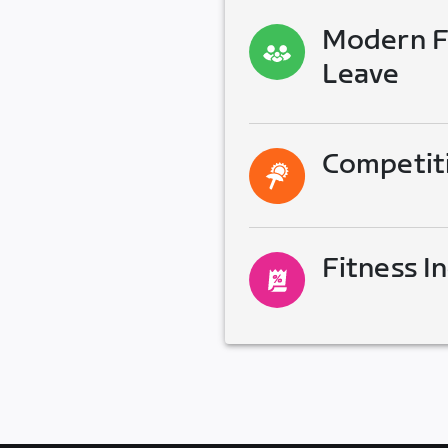
Modern Fa
Leave
Competit
Fitness I