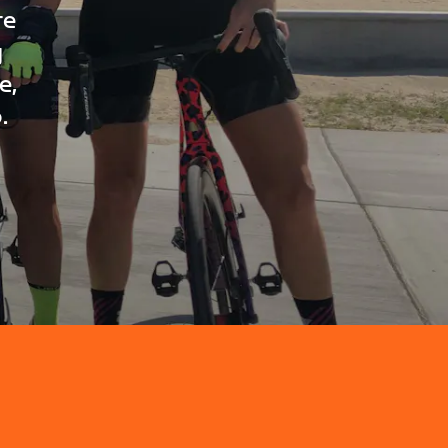
re
g
e,
.