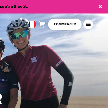
squ'au 9 août.
COMMENCER
Panier
0
European
article
Union
Français
R