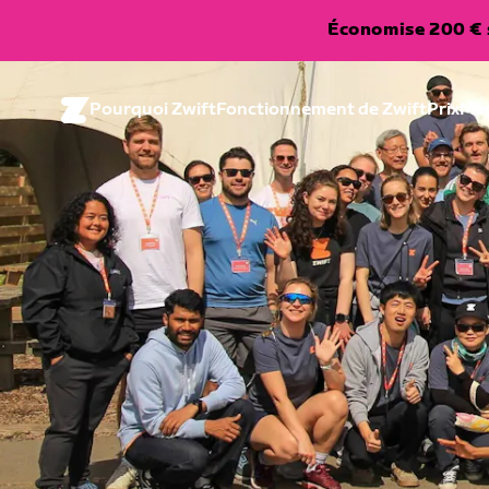
Économise 200 € s
Pourquoi Zwift
Fonctionnement de Zwift
Prix
Ma