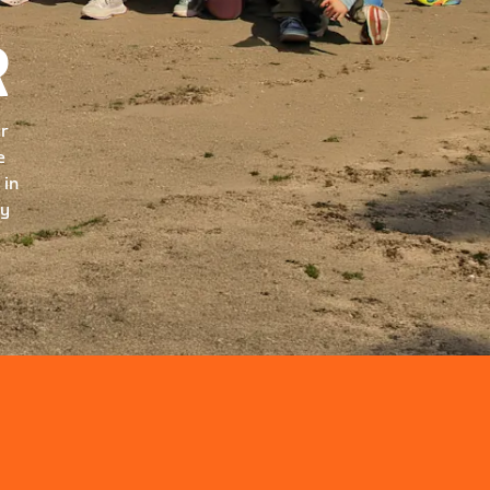
R
ur
e
 in
ry