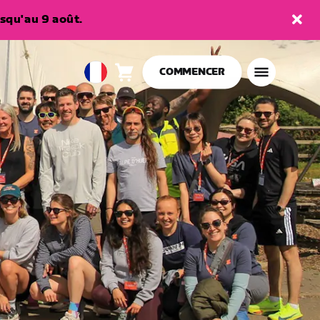
squ'au 9 août.
COMMENCER
Panier
0
European
article
Union
Français