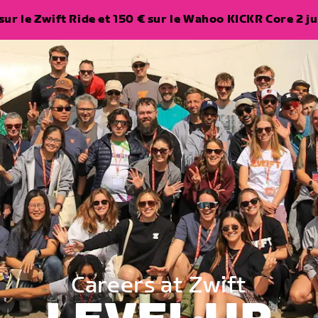
ur le Zwift Ride et 150 € sur le Wahoo KICKR Core 2 ju
gasin
Careers at Zwift