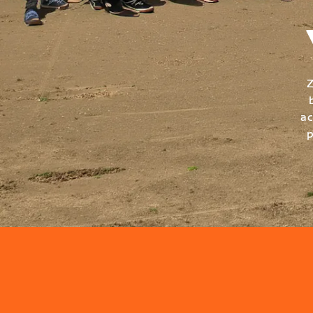
Z
ac
p