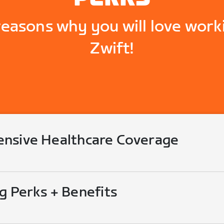
reasons why you will love work
Zwift!
nsive Healthcare Coverage
g Perks + Benefits