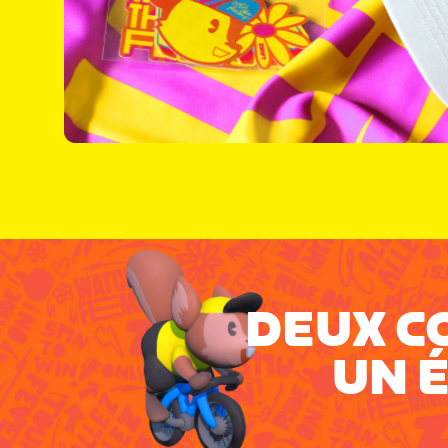
DEUX C
UN 