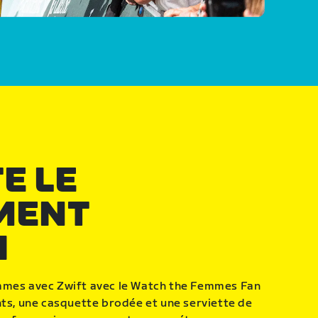
E LE
MENT
I
mmes avec Zwift avec le Watch the Femmes Fan
nts, une casquette brodée et une serviette de