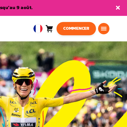
squ'au 9 août.
COMMENCER
Panier
0
European
article
Union
Français