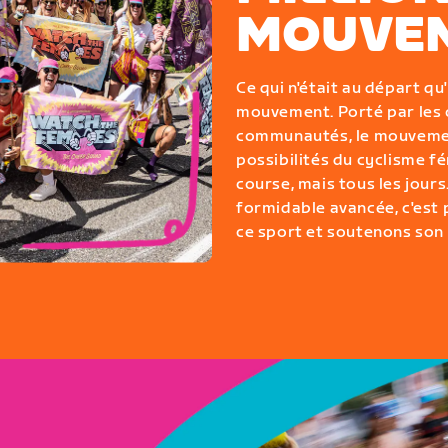
MOUVEM
Ce qui n'était au départ qu
mouvement. Porté par les cy
communautés, le mouvemen
possibilités du cyclisme f
course, mais tous les jours.
formidable avancée, c'est
ce sport et soutenons son a