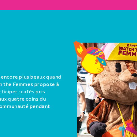
t encore plus beaux quand
atch the Femmes propose à
iciper : cafés pris
aux quatre coins du
a communauté pendant