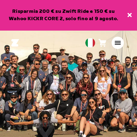
Risparmia 200 € su Zwift Ride e 150 € su
Wahoo KICKR CORE 2, solo fino al 9 agosto.
Carrello
0
European
articoli
Union
Italiano