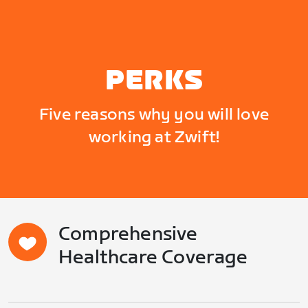
PERKS
Five reasons why you will love
working at Zwift!
Comprehensive
Healthcare Coverage