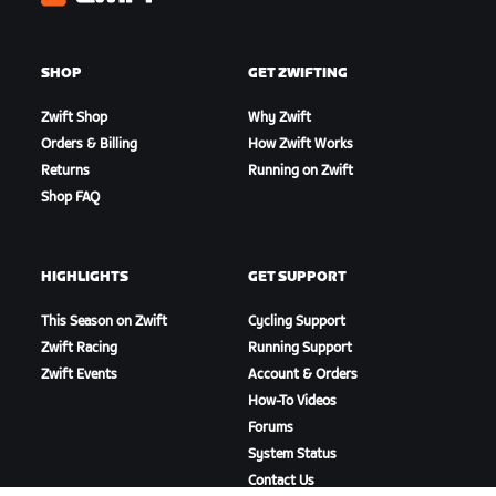
Zwift
SHOP
GET ZWIFTING
Zwift Shop
Why Zwift
Orders & Billing
How Zwift Works
Returns
Running on Zwift
Shop FAQ
HIGHLIGHTS
GET SUPPORT
This Season on Zwift
Cycling Support
Zwift Racing
Running Support
Zwift Events
Account & Orders
How-To Videos
Forums
System Status
Contact Us