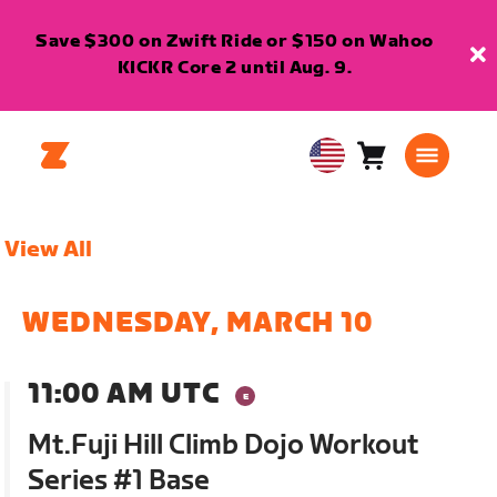
Save $300 on Zwift Ride or $150 on Wahoo
KICKR Core 2 until Aug. 9.
Cart
0
USA
items
English
View All
WEDNESDAY, MARCH 10
11:00 AM UTC
Mt.Fuji Hill Climb Dojo Workout
Series #1 Base