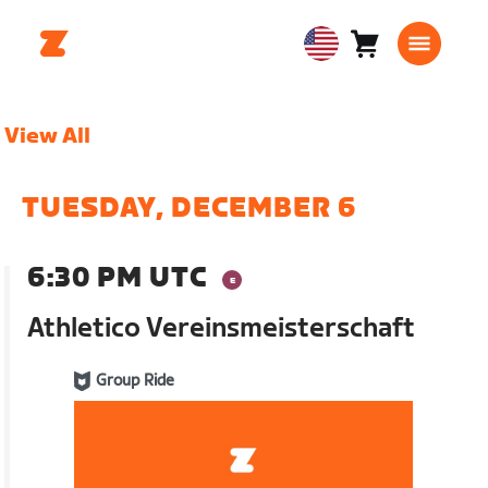
Cart
0
USA
items
English
View All
TUESDAY, DECEMBER 6
6:30 PM UTC
Athletico Vereinsmeisterschaft
Group Ride