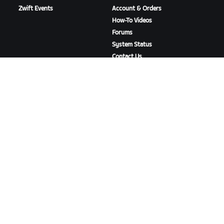
Zwift Events
Account & Orders
How-To Videos
Forums
System Status
Contact Us
ABOUT US
Careers
Partnership Opportunities
Newsroom
Blog
Diversity, Inclusion &
Social Impact
DOWNLOAD ZWIFT