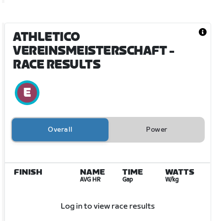
ATHLETICO
VEREINSMEISTERSCHAFT
-
RACE RESULTS
Overall
Power
FINISH
NAME
TIME
WATTS
AVG HR
Gap
W/kg
Log in to view race results