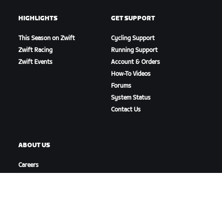
HIGHLIGHTS
GET SUPPORT
This Season on Zwift
Cycling Support
Zwift Racing
Running Support
Zwift Events
Account & Orders
How-To Videos
Forums
System Status
Contact Us
ABOUT US
Careers
Partnership Opportunities
Newsroom
Blog
Diversity, Inclusion &