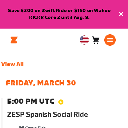
Save $300 on Zwift Ride or $150 on Wahoo
KICKR Core 2 until Aug. 9.
Cart
0
USA
items
English
View All
FRIDAY, MARCH 30
5:00 PM UTC
ZESP Spanish Social Ride