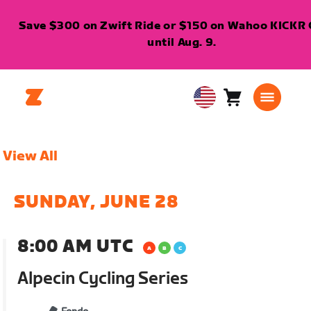
Save $300 on Zwift Ride or $150 on Wahoo KICKR 
until Aug. 9.
Cart
0
USA
items
English
View All
SUNDAY, JUNE 28
8:00 AM UTC
Alpecin Cycling Series