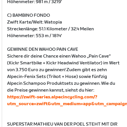
Höhenmeter: 981 m / 3219‘
C) BAMBINO FONDO
Zwift Karte/Welt: Watopia
Streckenlänge: 51.1 Kilometer / 32.4 Meilen
Höhenmeter: 553 m / 1814‘
GEWINNE DEN WAHOO PAIN CAVE
Sichere dir deine Chance einen Wahoo „Pain Cave“
(Kickr Smartbike + Kickr Headwind Ventilator) im Wert
von 3.750 Euro zu gewinnen! Zudem gibt es zehn
Alpecin-Fenix Sets (Trikot + Hose) sowie fünfzig
Alpecin Schampoo Produktsets zu gewinnen. Wie du
die Preise gewinnen kannst, siehst du hier:
https://zwift-series.alpecincycling.com/?
utm_source=zwift&utm_medium=app&utm_campaign=
SUPERSTAR MATHIEU VAN DER POEL STEHT MIT DIR