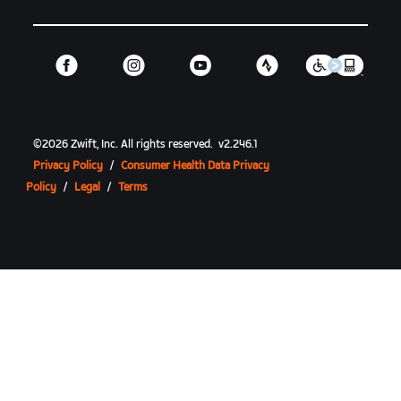
©
2026
Zwift, Inc.
All rights reserved.
v
2.246.1
Privacy Policy
/
Consumer Health Data Privacy
Policy
/
Legal
/
Terms