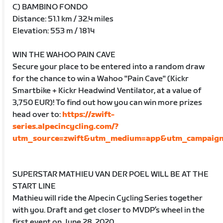
C) BAMBINO FONDO
Distance: 51.1 km / 32.4 miles
Elevation: 553 m / 1814
WIN THE WAHOO PAIN CAVE
Secure your place to be entered into a random draw
for the chance to win a Wahoo "Pain Cave" (Kickr
Smartbike + Kickr Headwind Ventilator, at a value of
3,750 EUR)! To find out how you can win more prizes
head over to:
https://zwift-
series.alpecincycling.com/?
utm_source=zwift&utm_medium=app&utm_campaign=
SUPERSTAR MATHIEU VAN DER POEL WILL BE AT THE
START LINE
Mathieu will ride the Alpecin Cycling Series together
with you. Draft and get closer to MVDP’s wheel in the
first event on June 28, 2020.