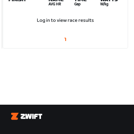
AVG HR
Gap
W/kg
Log in to view race results
1
Zwift