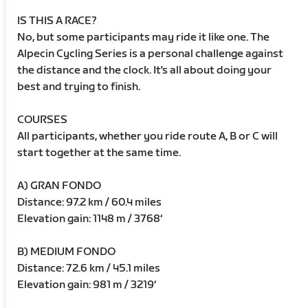
IS THIS A RACE?
No, but some participants may ride it like one. The
Alpecin Cycling Series is a personal challenge against
the distance and the clock. It's all about doing your
best and trying to finish.
COURSES
All participants, whether you ride route A, B or C will
start together at the same time.
A) GRAN FONDO
Distance: 97.2 km / 60.4 miles
Elevation gain: 1148 m / 3768‘
B) MEDIUM FONDO
Distance: 72.6 km / 45.1 miles
Elevation gain: 981 m / 3219‘