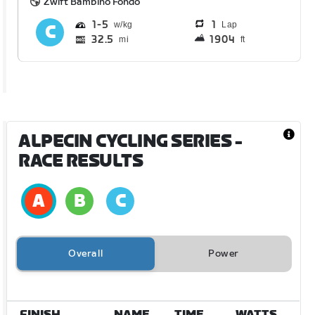
Zwift Bambino Fondo
1
5
1
Lap
32.5
1904
mi
ft
ALPECIN CYCLING SERIES
-
RACE RESULTS
Overall
Power
FINISH
NAME
TIME
WATTS