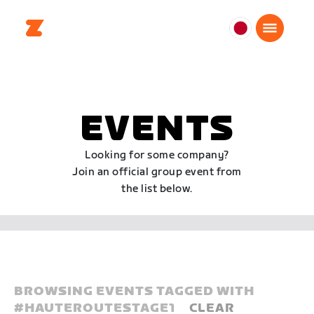
日
本
日
本
語
EVENTS
Looking for some company?
Join an official group event from
the list below.
BROWSING EVENTS TAGGED WITH
#
HAUTEROUTESTAGE1
CLEAR