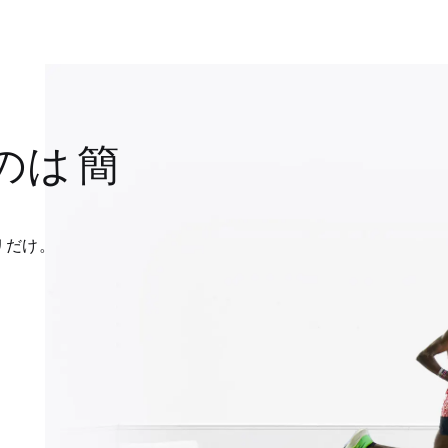
のは 簡
リだけ。