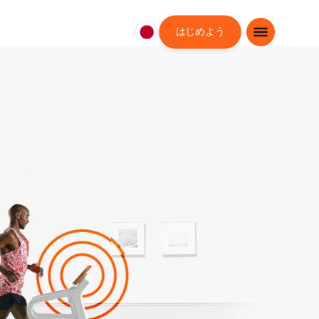
はじめよう
日
本
日
本
語