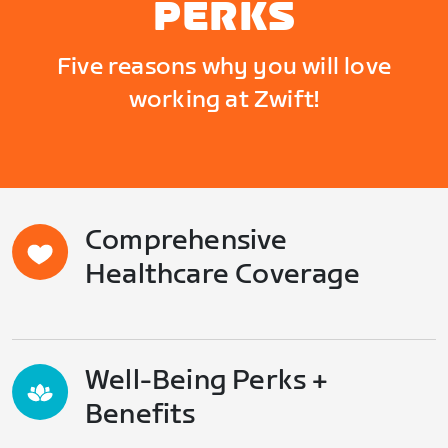
PERKS
Five reasons why you will love
working at Zwift!
Comprehensive
Healthcare Coverage
Well-Being Perks +
Benefits