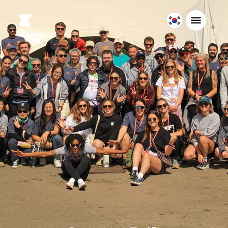
대
한
민
국
한
국
어