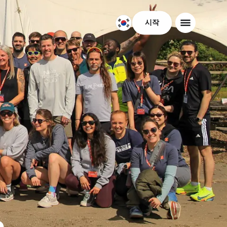
시작
대
한
민
국
한
국
어