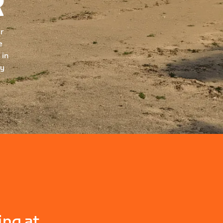
R
ur
e
 in
ry
ing at