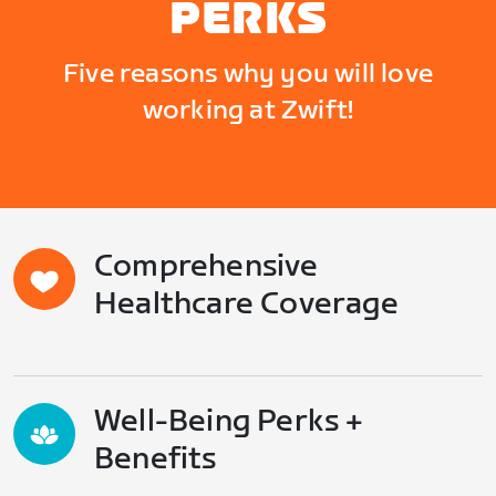
PERKS
Five reasons why you will love
working at Zwift!
Comprehensive
Healthcare Coverage
Well-Being Perks +
Benefits