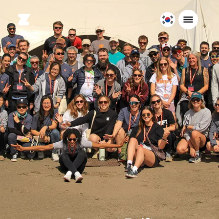
대
한
민
국
한
국
어