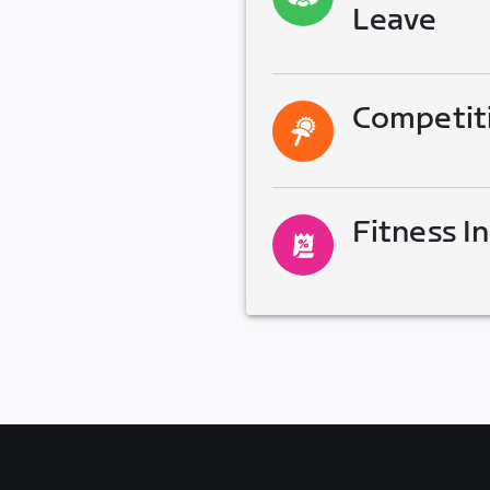
Leave
Competit
Fitness I