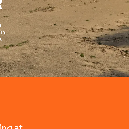
R
ur
e
 in
ry
ing at