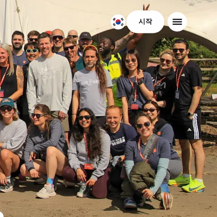
시작
대
한
민
국
한
국
어