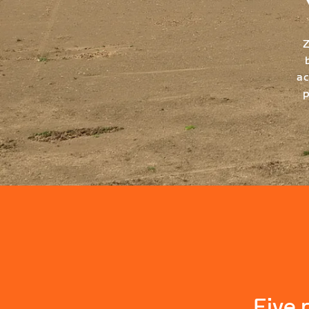
Z
ac
p
Five 