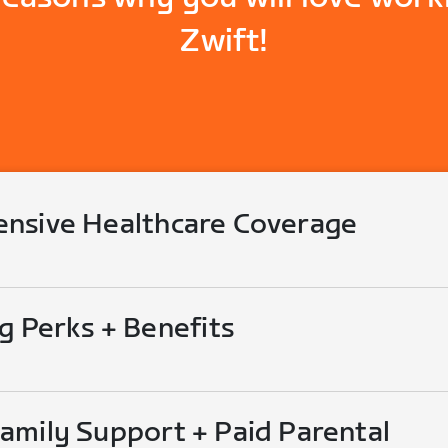
Zwift!
nsive Healthcare Coverage
g Perks + Benefits
mily Support + Paid Parental