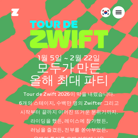
대
한
민
국
한
국
1월 5일 ~ 2월 22일
어
모두가 만든
올해 최대 파티
Tour de Zwift 2026이 막을 내렸습니다.
6개의 스테이지, 수백만 명의 Zwifter 그리고
시작부터 끝까지 이어진 뜨거운 분위기까지.
라이딩을 했든, 레이스에 참가했든,
러닝을 즐겼든, 전부를 쏟아부었든,