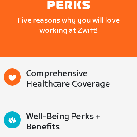
PERKS
Five reasons why you will love
working at Zwift!
Comprehensive
Healthcare Coverage
Well-Being Perks +
Benefits