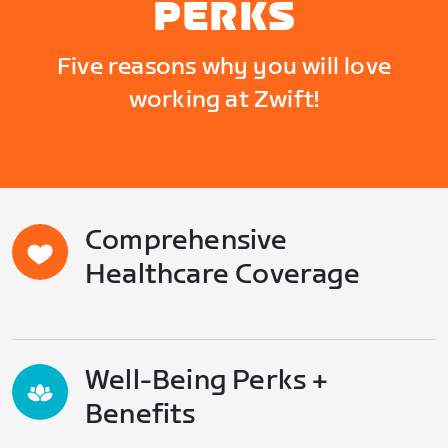
PERKS
Five reasons why you will love
working at Zwift!
Comprehensive
Healthcare Coverage
Well-Being Perks +
Benefits