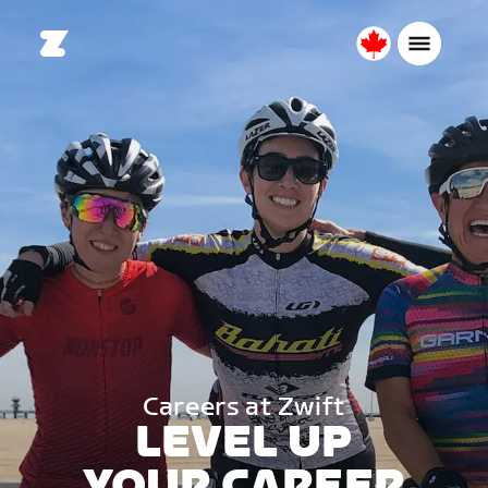
Canada
Français
Careers at Zwift
LEVEL UP
YOUR CAREER