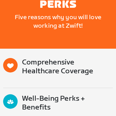
PERKS
Five reasons why you will love
working at Zwift!
Comprehensive
Healthcare Coverage
Well-Being Perks +
Benefits