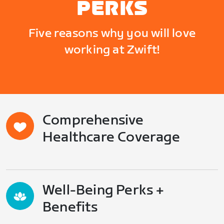
PERKS
Five reasons why you will love
working at Zwift!
Comprehensive
Healthcare Coverage
Well-Being Perks +
Benefits