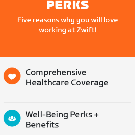
PERKS
Five reasons why you will love
working at Zwift!
Comprehensive
Healthcare Coverage
Well-Being Perks +
Benefits