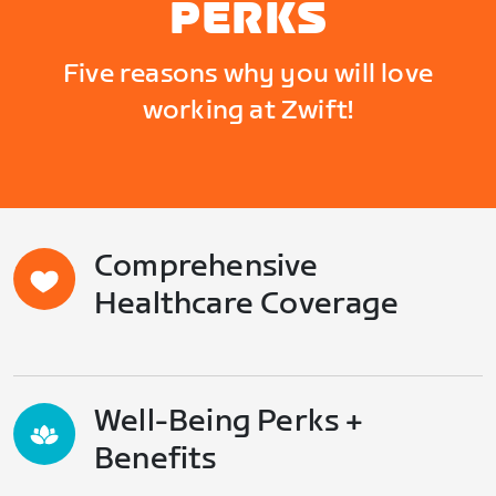
PERKS
Five reasons why you will love
working at Zwift!
Comprehensive
Healthcare Coverage
Well-Being Perks +
Benefits