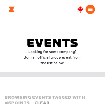
Canada
Français
EVENTS
Looking for some company?
Join an official group event from
the list below.
BROWSING EVENTS TAGGED WITH
#
6POINTS
CLEAR