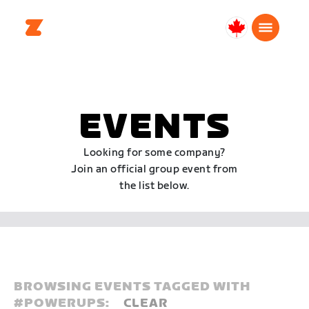
Canada
Français
EVENTS
Looking for some company?
Join an official group event from
the list below.
BROWSING EVENTS TAGGED WITH
#
POWERUPS:
CLEAR