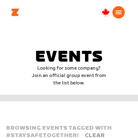
Canada
Français
EVENTS
Looking for some company?
Join an official group event from
the list below.
BROWSING EVENTS TAGGED WITH
#
STAYSAFETOGETHER!
CLEAR