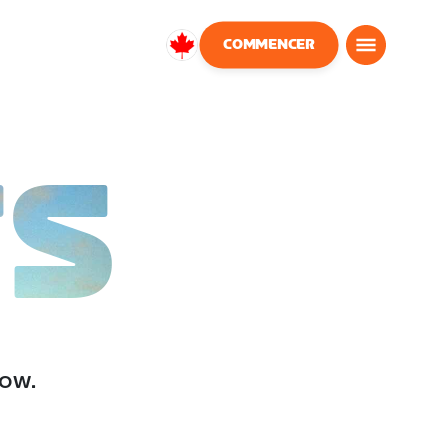
COMMENCER
Canada
Français
TS
low.