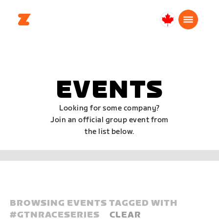
Canada
Français
EVENTS
Looking for some company?
Join an official group event from
the list below.
BROWSING EVENTS TAGGED WITH
#
GTNRACESERIES
CLEAR