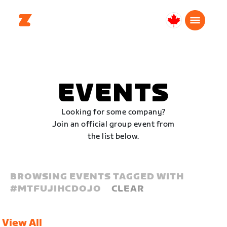
Canada
Français
EVENTS
Looking for some company?
Join an official group event from
the list below.
BROWSING EVENTS TAGGED WITH
#
MTFUJIHCDOJO
CLEAR
View All