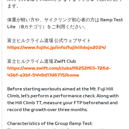
ます。
体重が軽い方や、サイクリング初心者の方は Ramp Test
Lite （Bカテゴリ）をご利用ください。
富士ヒルクライム道場 公式ウェブサイト
https://www.fujihc.jp/info/fujihilldojo2024/
富士ヒルクライム道場 Zwift Club
https://www.zwift.com/clubs/f8252f65-726d-
43bf-a3bf-5449d17d6715/home
Before starting workouts aimed at the Mt. Fuji Hill
Climb, let's perform a performance check. Along with
the Hill Climb TT, measure your FTP beforehand and
record the growth over three months.
Characteristics of the Group Ramp Test: