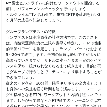
Mt.富士ヒルクライムに向けたワークアウトを開始する
前に、パフォーマンスチェックを行いましょう。
ヒルクライムTTと合わせて、事前にFTPを計測を行い3
ヶ月間の成長を記録しましょう。
グループランプテストの特徴
ランプテストは漸増負荷の計測方法です。このテスト
は、有酸素運動能力の上限を素早く特定し、FTP（機能
的閾値パワー）を推定します。ランプ・パートはおよそ
5～20分で終了します。最初の負荷は軽いですが徐々に
高まっていきますが、サドルに座ったまま一定のケイデ
ンスを保ち、続けられなくなるまで続きます。目的が同
じグループで行うことで、テストにより集中することが
できるでしょう。
従来のFTP測定（20分間、限界ギリギリの全力走）より
も身体への負担も軽く時間も短く済みます。トレーニン
グの指標となるFTPにワークアウトの内容は紐ついてい
ます。したがって異なったFTP値でのトレーニングは本
来得られるはずの効果が少なくなってしまう恐れがあり