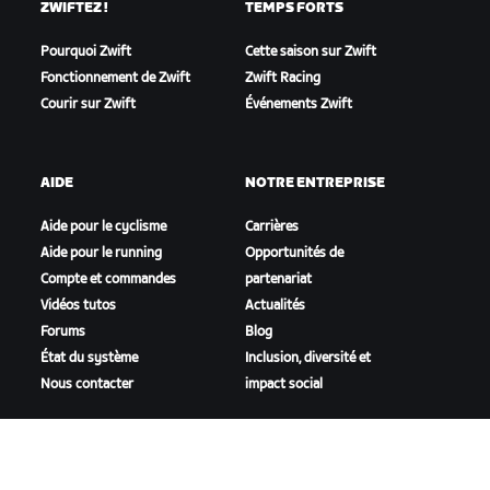
ZWIFTEZ !
TEMPS FORTS
Pourquoi Zwift
Cette saison sur Zwift
Fonctionnement de Zwift
Zwift Racing
Courir sur Zwift
Événements Zwift
AIDE
NOTRE ENTREPRISE
Aide pour le cyclisme
Carrières
Aide pour le running
Opportunités de
Compte et commandes
partenariat
Vidéos tutos
Actualités
Forums
Blog
État du système
Inclusion, diversité et
Nous contacter
impact social
TÉLÉCHARGER ZWIFT