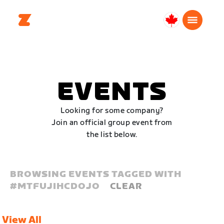
Canada
Français
EVENTS
Looking for some company?
Join an official group event from
the list below.
BROWSING EVENTS TAGGED WITH
#
MTFUJIHCDOJO
CLEAR
View All