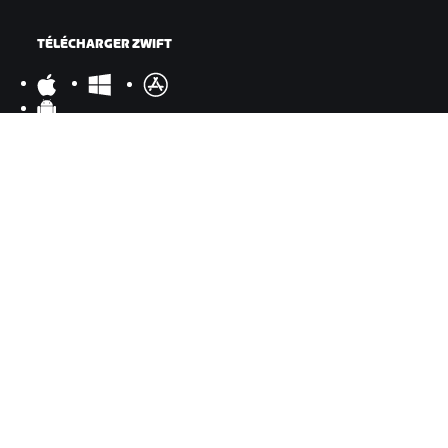
TÉLÉCHARGER ZWIFT
TÉLÉCHARGER ZWIFT COMPANION
©
2026
Zwift, Inc.
Tous droits réservés.
v
2.246.1
Confidentialité
/
Mentions légales
/
Conditions générales