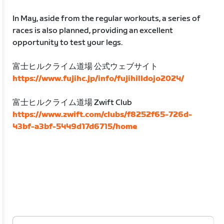
In May, aside from the regular workouts, a series of
races is also planned, providing an excellent
opportunity to test your legs.
富士ヒルクライム道場 公式ウェブサイト
https://www.fujihc.jp/info/fujihilldojo2024/
富士ヒルクライム道場 Zwift Club
https://www.zwift.com/clubs/f8252f65-726d-
43bf-a3bf-5449d17d6715/home