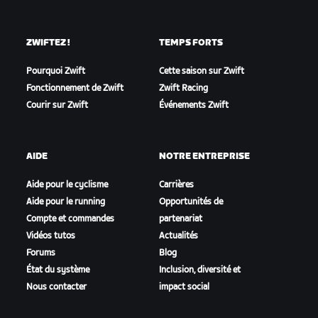
ZWIFTEZ !
TEMPS FORTS
Pourquoi Zwift
Cette saison sur Zwift
Fonctionnement de Zwift
Zwift Racing
Courir sur Zwift
Événements Zwift
AIDE
NOTRE ENTREPRISE
Aide pour le cyclisme
Carrières
Aide pour le running
Opportunités de
Compte et commandes
partenariat
Vidéos tutos
Actualités
Forums
Blog
État du système
Inclusion, diversité et
Nous contacter
impact social