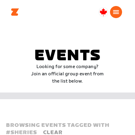
Canada
Français
EVENTS
Looking for some company?
Join an official group event from
the list below.
BROWSING EVENTS TAGGED WITH
#
SHERIES
CLEAR