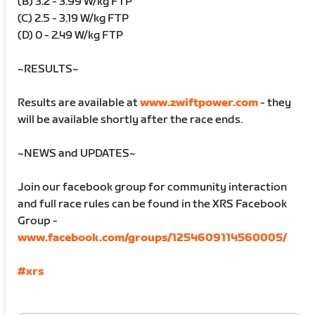
(B) 3.2 - 3.99 W/kg FTP
(C) 2.5 - 3.19 W/kg FTP
(D) 0 - 2.49 W/kg FTP
~RESULTS~
Results are available at
www.zwiftpower.com
- they
will be available shortly after the race ends.
~NEWS and UPDATES~
Join our facebook group for community interaction
and full race rules can be found in the XRS Facebook
Group -
www.facebook.com/groups/1254609114560005/
#xrs