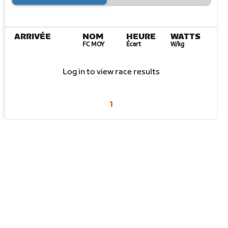
ARRIVÉE
NOM
HEURE
WATTS
FC MOY
Écart
W/kg
Log in to view race results
1