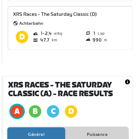
XRS Races - The Saturday Classic (D)
Achterbahn
1
2.4
1
Lap
47.7
990
km
m
XRS RACES - THE SATURDAY
CLASSIC (A)
- RACE RESULTS
Général
Puissance