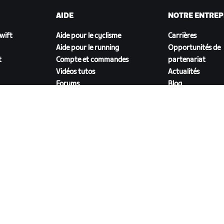
AIDE
NOTRE ENTREP
Zwift
Aide pour le cyclisme
Carrières
Aide pour le running
Opportunités de
t
Compte et commandes
partenariat
Vidéos tutos
Actualités
Forums
Blog
État du système
Inclusion, diversit
Nous contacter
impact social
TÉLÉCHARGER ZWIFT COMPANION
énérales