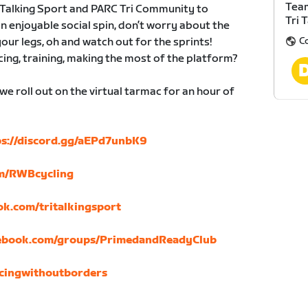
Team
Talking Sport and PARC Tri Community to
Tri 
n enjoyable social spin, don’t worry about the
C
your legs, oh and watch out for the sprints!
ing, training, making the most of the platform?
e roll out on the virtual tarmac for an hour of
ps://discord.gg/aEPd7unbK9
m/RWBcycling
k.com/tritalkingsport
ebook.com/groups/PrimedandReadyClub
cingwithoutborders