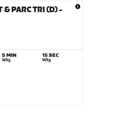
& PARC TRI (D)
-
5 MIN
15 SEC
W/kg
W/kg