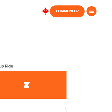
COMMENCER
Canada
Français
up Ride