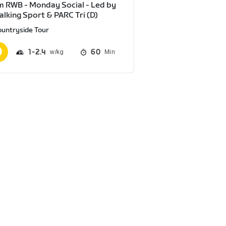
 RWB - Monday Social - Led by
Talking Sport & PARC Tri (D)
ountryside Tour
1
2.4
60
Min