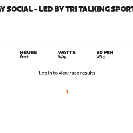
SOCIAL - LED BY TRI TALKING SPORT 
HEURE
WATTS
20 MIN
Écart
W/kg
W/kg
Log in to view race results
1