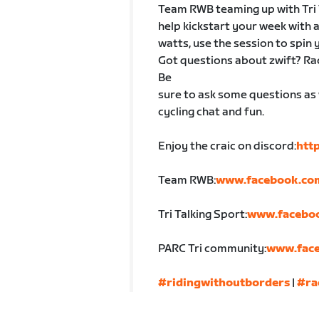
Team RWB teaming up with Tri 
help kickstart your week with a
watts, use the session to spin 
Got questions about zwift? Rac
Be
sure to ask some questions as w
cycling chat and fun.
Enjoy the craic on discord:
htt
Team RWB:
www.facebook.co
Tri Talking Sport:
www.faceboo
PARC Tri community:
www.fac
#ridingwithoutborders
|
#ra