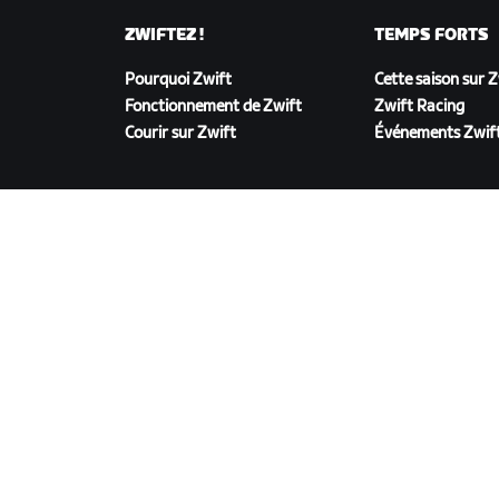
ZWIFTEZ !
TEMPS FORTS
Pourquoi Zwift
Cette saison sur 
Fonctionnement de Zwift
Zwift Racing
Courir sur Zwift
Événements Zwif
TÉLÉCHARGER ZWIFT
©
2026
Zwift, Inc.
Tous droits réservés.
v
2.246.1
Confidentialité
/
Mentions légales
/
Conditions g