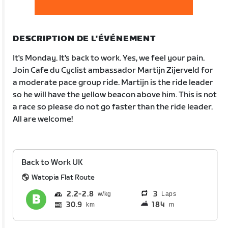
DESCRIPTION DE L'ÉVÉNEMENT
It's Monday. It's back to work. Yes, we feel your pain.
Join Cafe du Cyclist ambassador Martijn Zijerveld for
a moderate pace group ride. Martijn is the ride leader
so he will have the yellow beacon above him. This is not
a race so please do not go faster than the ride leader.
All are welcome!
Back to Work UK
Watopia Flat Route
2.2
2.8
3
Laps
30.9
184
km
m