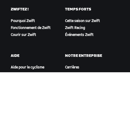
ZWIFTEZ !
TEMPS FORTS
Pourquoi Zwift
Cette saison sur Zwift
Fonctionnement de Zwift
Zwift Racing
Courir sur Zwift
Événements Zwift
AIDE
NOTRE ENTREPRISE
Aide pour le cyclisme
Carrières
Aide pour le running
Opportunités de
Compte et commandes
partenariat
Vidéos tutos
Actualités
Forums
Blog
État du système
Inclusion, diversité et
Nous contacter
impact social