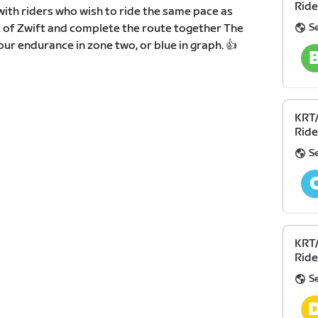
Ride
with riders who wish to ride the same pace as
S
t of Zwift and complete the route together The
your endurance in zone two, or blue in graph. 👍
KRT/
Ride
S
KRT/
Ride
S