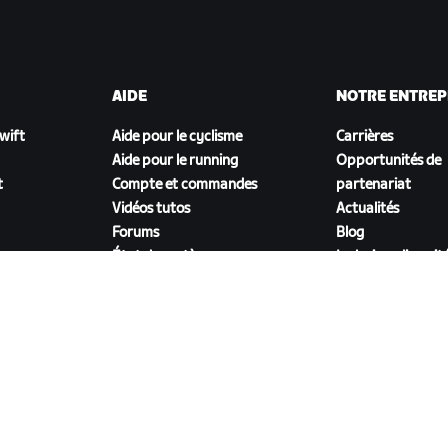
AIDE
NOTRE ENTREP
Zwift
Aide pour le cyclisme
Carrières
Aide pour le running
Opportunités de
t
Compte et commandes
partenariat
Vidéos tutos
Actualités
Forums
Blog
État du système
Inclusion, diversit
Nous contacter
impact social
TÉLÉCHARGER ZWIFT COMPANION