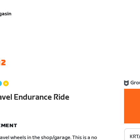
gasin
12
Gro
vel Endurance Ride
NEMENT
KRT/
vel wheels in the shop/garage. This is a no