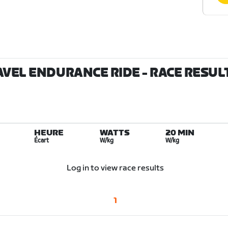
RAVEL ENDURANCE RIDE
- RACE RESUL
HEURE
WATTS
20 MIN
Écart
W/kg
W/kg
Log in to view race results
1