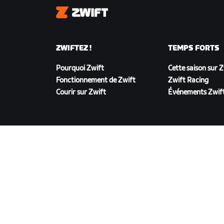
Zwift
ZWIFTEZ !
TEMPS FORTS
Pourquoi Zwift
Cette saison sur 
Fonctionnement de Zwift
Zwift Racing
Courir sur Zwift
Événements Zwif
TÉLÉCHARGER ZWIFT
©
2026
Zwift, Inc.
Tous droits réservés.
v
2.246.1