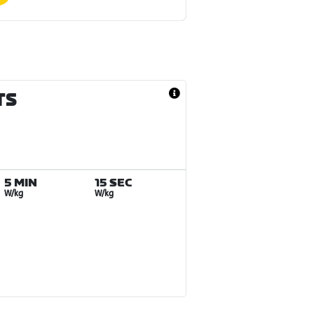
TS
5 MIN
15 SEC
W/kg
W/kg