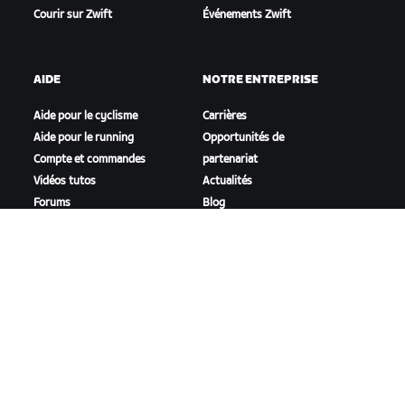
Courir sur Zwift
Événements Zwift
AIDE
NOTRE ENTREPRISE
Aide pour le cyclisme
Carrières
Aide pour le running
Opportunités de
Compte et commandes
partenariat
Vidéos tutos
Actualités
Forums
Blog
État du système
Inclusion, diversité et
Nous contacter
impact social
TÉLÉCHARGER ZWIFT