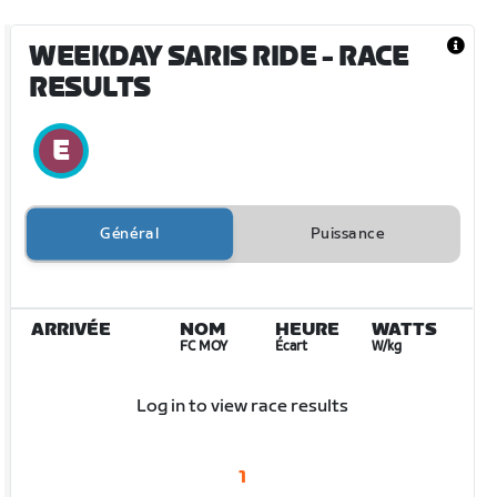
WEEKDAY SARIS RIDE
- RACE
RESULTS
Général
Puissance
ARRIVÉE
NOM
HEURE
WATTS
FC MOY
Écart
W/kg
Log in to view race results
1