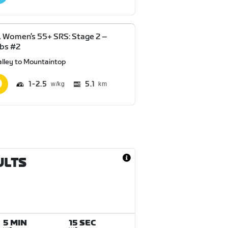
Women’s 55+ SRS: Stage 2 –
bs #2
alley to Mountaintop
1
2.5
5.1
km
ULTS
5 MIN
15 SEC