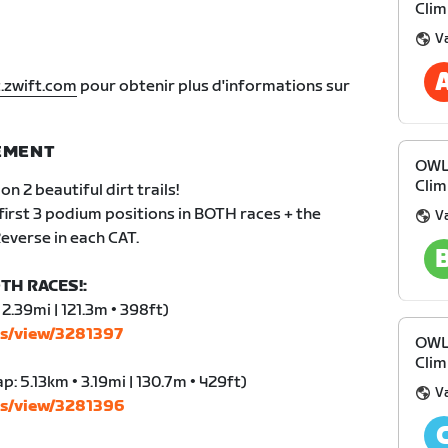
Clim
V
.zwift.com
pour obtenir plus d'informations sur
NEMENT
OWL 
Clim
on 2 beautiful dirt trails!
 first 3 podium positions in BOTH races + the
V
everse in each CAT.
TH RACES!:
 2.39mi | 121.3m • 398ft)
ts/view/3281397
OWL 
Clim
: 5.13km • 3.19mi | 130.7m • 429ft)
V
ts/view/3281396