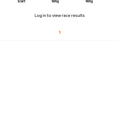
Écart
W/kg
W/kg
Log in to view race results
1