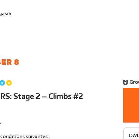
gasin
ER 8
Gro
S: Stage 2 – Climbs #2
T
OWL 
conditions suivantes :