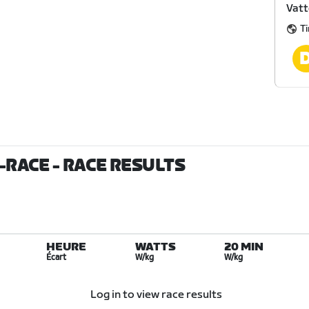
Vat
T
-RACE
- RACE RESULTS
HEURE
WATTS
20 MIN
Écart
W/kg
W/kg
Log in to view race results