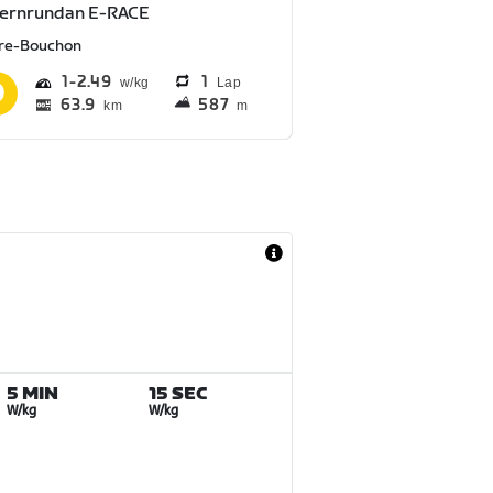
ternrundan E-RACE
ire-Bouchon
1
2.49
1
Lap
63.9
587
km
m
5 MIN
15 SEC
W/kg
W/kg