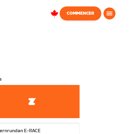
COMMENCER
Canada
Français
e
ternrundan E-RACE