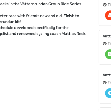
weeks in the Vätternrundan Group Ride Series
T
eter race with friends new and old. Finish to
nrundan kit!
 schedule developed specifically for the
yclist and renowned cycling coach Mattias Reck.
Vat
T
Vat
T