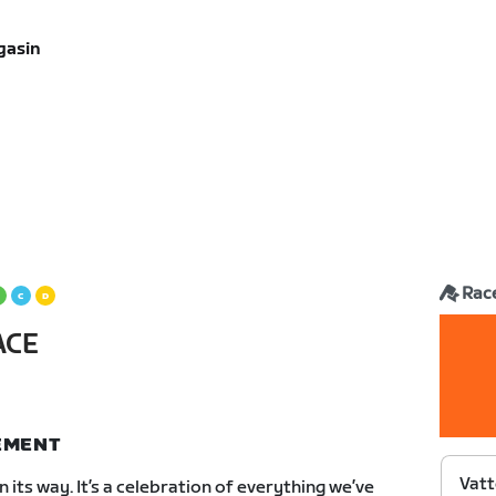
gasin
Rac
ACE
NEMENT
Vat
its way. It’s a celebration of everything we’ve