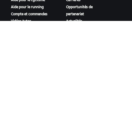
Aide pour le cyclisme
Carrières
Aide pour le running
Opportunités de
Compte et commandes
partenariat
Vidéos tutos
Actualités
Forums
Blog
État du système
Inclusion, diversité et
Nous contacter
impact social
TÉLÉCHARGER ZWIFT
TÉLÉCHARGER ZWIFT COMPANION