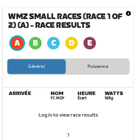
WMZ SMALL RACES (RACE 1 OF
2) (A)
- RACE RESULTS
Général
Puissance
ARRIVÉE
NOM
HEURE
WATTS
FC MOY
Écart
W/kg
Log in to view race results
1