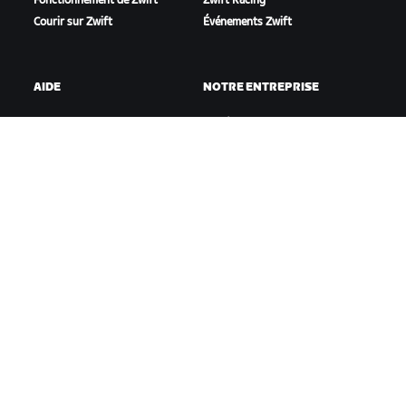
Fonctionnement de Zwift
Zwift Racing
Courir sur Zwift
Événements Zwift
AIDE
NOTRE ENTREPRISE
Aide pour le cyclisme
Carrières
Aide pour le running
Opportunités de
Compte et commandes
partenariat
Vidéos tutos
Actualités
Forums
Blog
État du système
Inclusion, diversité et
Nous contacter
impact social
TÉLÉCHARGER ZWIFT