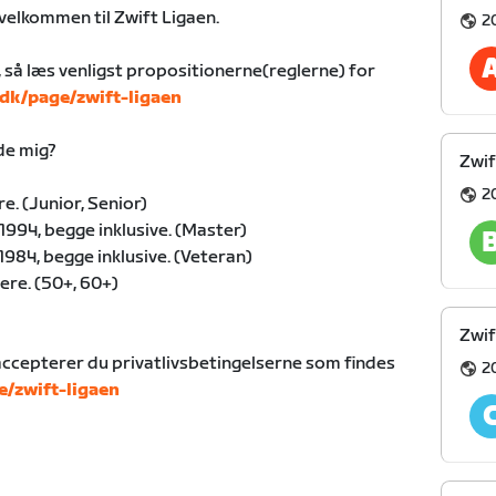
velkommen til Zwift Ligaen.
2
, så læs venligst propositionerne(reglerne) for
.dk/page/zwift-ligaen
lde mig?
Zwif
2
re. (Junior, Senior)
1994, begge inklusive. (Master)
1984, begge inklusive. (Veteran)
gere. (50+, 60+)
Zwif
 accepterer du privatlivsbetingelserne som findes
2
e/zwift-ligaen