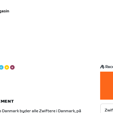
gasin
Rac
NEMENT
Zwif
b Danmark byder alle Zwiftere i Danmark, på