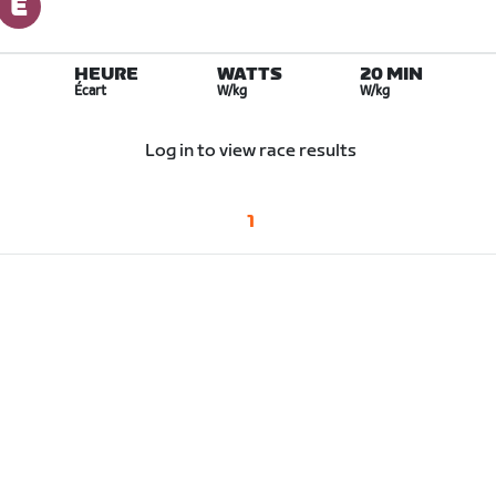
HEURE
WATTS
20 MIN
Écart
W/kg
W/kg
Log in to view race results
1