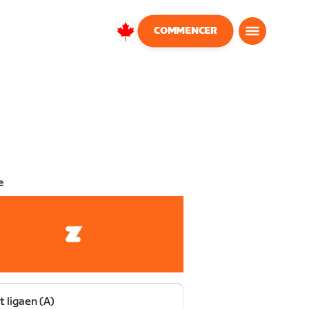
COMMENCER
Canada
Français
e
t ligaen (A)