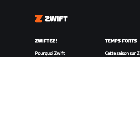
Zwift
ZWIFTEZ !
TEMPS FORTS
Pourquoi Zwift
Cette saison sur 
Fonctionnement de Zwift
Zwift Racing
Courir sur Zwift
Événements Zwif
TÉLÉCHARGER ZWIFT