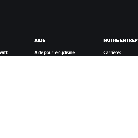
AIDE
NOTRE ENTREP
Zwift
Aide pour le cyclisme
Carrières
Aide pour le running
Opportunités de
t
Compte et commandes
partenariat
Vidéos tutos
Actualités
Forums
Blog
État du système
Inclusion, diversit
Nous contacter
impact social
TÉLÉCHARGER ZWIFT COMPANION