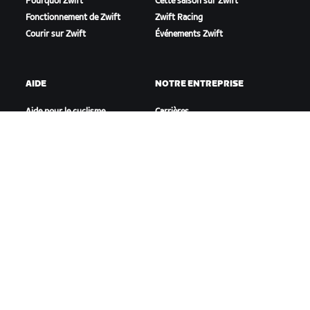
Pourquoi Zwift
Cette saison sur Zwift
Fonctionnement de Zwift
Zwift Racing
Courir sur Zwift
Événements Zwift
AIDE
NOTRE ENTREPRISE
Aide pour le cyclisme
Carrières
Aide pour le running
Opportunités de
Compte et commandes
partenariat
Vidéos tutos
Actualités
Forums
Blog
État du système
Inclusion, diversité et
Nous contacter
impact social
TÉLÉCHARGER ZWIFT