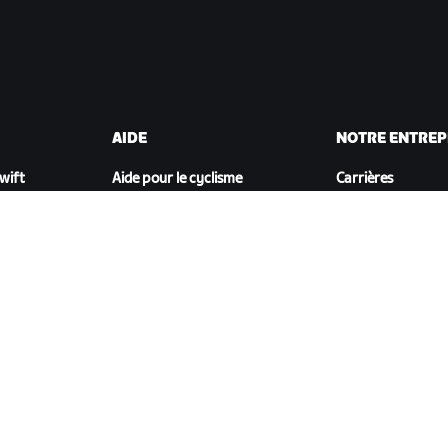
AIDE
NOTRE ENTREP
Zwift
Aide pour le cyclisme
Carrières
Aide pour le running
Opportunités de
t
Compte et commandes
partenariat
Vidéos tutos
Actualités
Forums
Blog
État du système
Inclusion, diversit
Nous contacter
impact social
TÉLÉCHARGER ZWIFT COMPANION