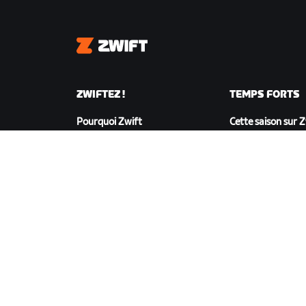
Zwift
ZWIFTEZ !
TEMPS FORTS
Pourquoi Zwift
Cette saison sur 
Fonctionnement de Zwift
Zwift Racing
Courir sur Zwift
Événements Zwif
TÉLÉCHARGER ZWIFT