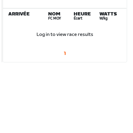
ARRIVÉE
NOM
HEURE
WATTS
FC MOY
Écart
W/kg
Log in to view race results
1